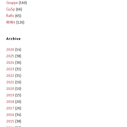
t
i
Gruppe
(160)
n
i
c
GuSp
(66)
o
RaRo
(65)
h
n
WiWö
(126)
t
e
Archive
n
,
2026
(14)
N
2025
(38)
2024
(36)
a
2023
(31)
v
2022
(31)
i
2021
(16)
g
2020
(10)
2019
(15)
a
2018
(20)
t
2017
(26)
i
2016
(34)
o
2015
(38)