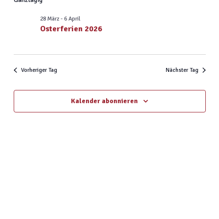
Navig
und
wählen.
Ansichten,
28 März
-
6 April
Osterferien 2026
Navigatio
Vorheriger Tag
Nächster Tag
Kalender abonnieren