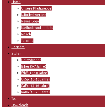
Home
Unsere Pfadigruppe
Mitglied werden
Neues Logo
Methode und Leitbild
Merch
Termine
Berichte
Stufen
Heimstunden
Biber (5-7 Jahre)
WiWö (7-10 Jahre)
GuSp (10-13 Jahre)
CaEx (13-16 Jahre)
RaRo (16-20 Jahre)
Team
Downloads