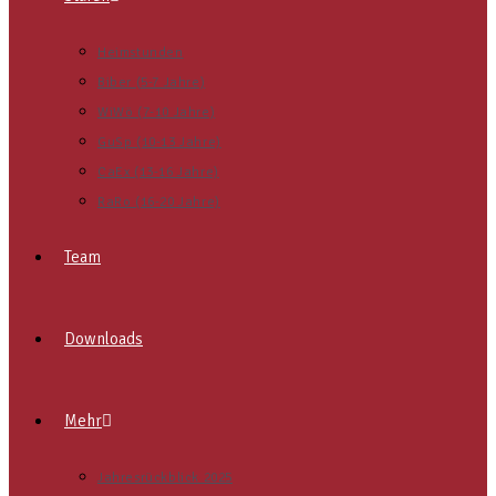
Heimstunden
Biber (5-7 Jahre)
WiWö (7-10 Jahre)
GuSp (10-13 Jahre)
CaEx (13-16 Jahre)
RaRo (16-20 Jahre)
Team
Downloads
Mehr
Jahresrückblick 2025