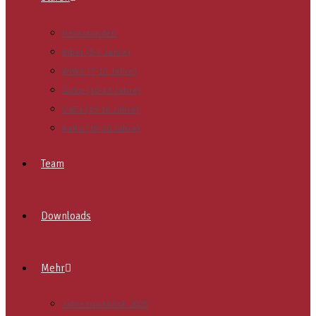
Heimstunden
Biber (5-7 Jahre)
WiWö (7-10 Jahre)
GuSp (10-13 Jahre)
CaEx (13-16 Jahre)
RaRo (16-20 Jahre)
Team
Downloads
Mehr
Jahresrückblick 2025