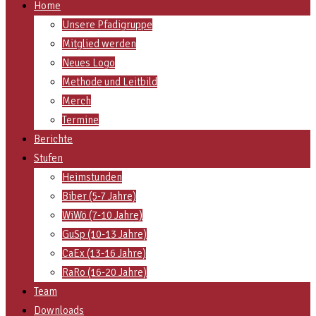
Home
Unsere Pfadigruppe
Mitglied werden
Neues Logo
Methode und Leitbild
Merch
Termine
Berichte
Stufen
Heimstunden
Biber (5-7 Jahre)
WiWö (7-10 Jahre)
GuSp (10-13 Jahre)
CaEx (13-16 Jahre)
RaRo (16-20 Jahre)
Team
Downloads