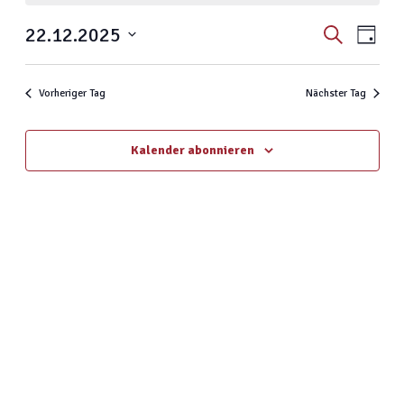
Veranstal
Veran
22.12.2025
Suche
Tag
Ansic
Suche
Datum
Navig
und
wählen.
Vorheriger Tag
Nächster Tag
Ansichten,
Navigatio
Kalender abonnieren