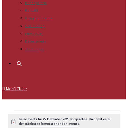
Bildergalerie
Kontakt
Gruppenchronik
Scout-Shop
Impressum
Datenschutz
Team Login
Search
for:
Menü
Close
Keine events für 22 Dezember 2025 vorgesehen. Hier geht es zu
Notice
den
nächsten bevorstehenden events
.