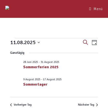
Menü
V
V
11.08.2025
S
T
u
e
e
a
D
c
Ganztägig
r
g
r
a
h
a
e
a
t
28 Juni 2025
-
31 August 2025
n
Sommerferien 2025
n
u
s
s
m
t
9 August 2025
-
17 August 2025
t
w
a
Sommerlager
ä
a
l
h
l
t
l
u
t
Vorheriger Tag
Nächster Tag
n
e