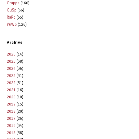
t
i
Gruppe
(160)
i
c
GuSp
(66)
o
RaRo
(65)
h
n
WiWö
(126)
t
e
Archive
n
,
2026
(14)
N
2025
(38)
2024
(36)
a
2023
(31)
v
2022
(31)
i
2021
(16)
g
2020
(10)
2019
(15)
a
2018
(20)
t
2017
(26)
i
2016
(34)
o
2015
(38)