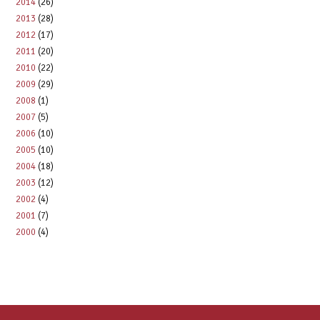
n
2014
(26)
2013
(28)
2012
(17)
2011
(20)
2010
(22)
2009
(29)
2008
(1)
2007
(5)
2006
(10)
2005
(10)
2004
(18)
2003
(12)
2002
(4)
2001
(7)
2000
(4)