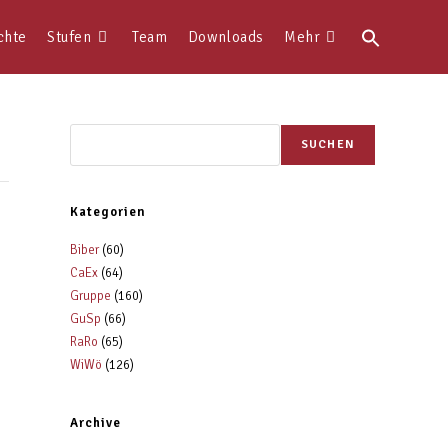
Search
chte
Stufen
Team
Downloads
Mehr
for:
SUCHEN
Kategorien
Biber
(60)
CaEx
(64)
Gruppe
(160)
GuSp
(66)
RaRo
(65)
WiWö
(126)
Archive