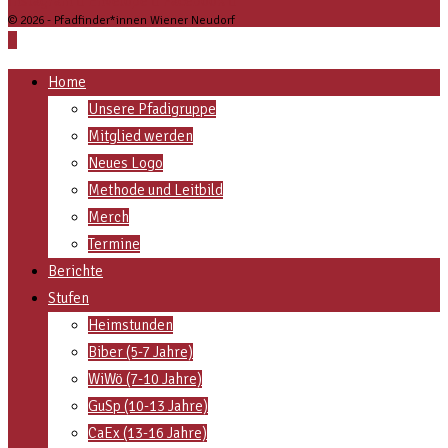
Instagram
Envelope
Facebook
© 2026 - Pfadfinder*innen Wiener Neudorf
Home
Unsere Pfadigruppe
Mitglied werden
Neues Logo
Methode und Leitbild
Merch
Termine
Berichte
Stufen
Heimstunden
Biber (5-7 Jahre)
WiWö (7-10 Jahre)
GuSp (10-13 Jahre)
CaEx (13-16 Jahre)