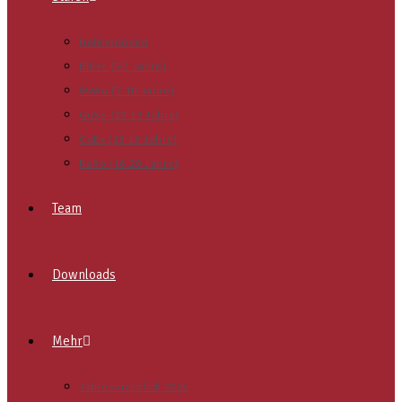
Heimstunden
Biber (5-7 Jahre)
WiWö (7-10 Jahre)
GuSp (10-13 Jahre)
CaEx (13-16 Jahre)
RaRo (16-20 Jahre)
Team
Downloads
Mehr
Jahresrückblick 2025