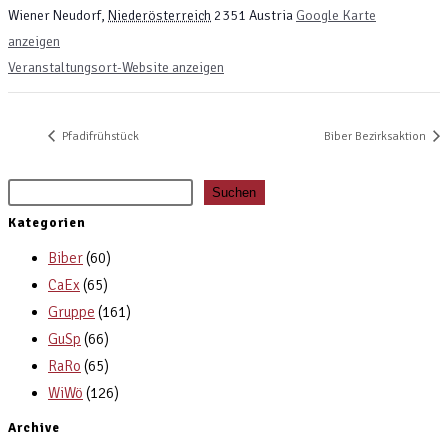
Wiener Neudorf
,
Niederösterreich
2351
Austria
Google Karte
anzeigen
Veranstaltungsort-Website anzeigen
Pfadifrühstück
Biber Bezirksaktion
Suchen
Suchen
Kategorien
Biber
(60)
CaEx
(65)
Gruppe
(161)
GuSp
(66)
RaRo
(65)
WiWö
(126)
Archive