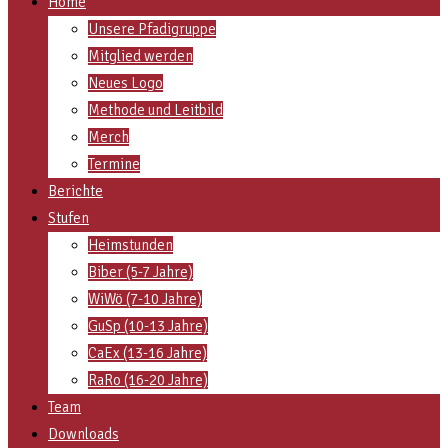
Home
Unsere Pfadigruppe
Mitglied werden
Neues Logo
Methode und Leitbild
Merch
Termine
Berichte
Stufen
Heimstunden
Biber (5-7 Jahre)
WiWö (7-10 Jahre)
GuSp (10-13 Jahre)
CaEx (13-16 Jahre)
RaRo (16-20 Jahre)
Team
Downloads