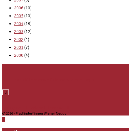
2006
(10)
2005
(10)
2004
(18)
2003
(12)
2002
(4)
2001
(7)
2000
(4)
Kontakt
Impressum
Datenschutz
Team Login
Hamburger Toggle Menu
Instagram
Envelope
Facebook
© 2026 - Pfadfinder*innen Wiener Neudorf