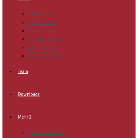
Heimstunden
Biber (5-7 Jahre)
WiWö (7-10 Jahre)
GuSp (10-13 Jahre)
CaEx (13-16 Jahre)
RaRo (16-20 Jahre)
Team
Downloads
Mehr
Jahresrückblick 2025