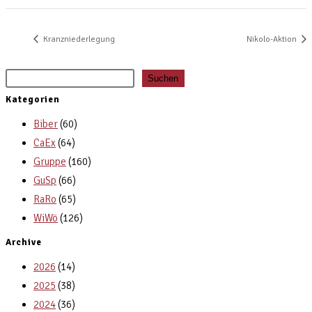
Kranzniederlegung
Nikolo-Aktion
Suchen
Suchen
Kategorien
Biber
(60)
CaEx
(64)
Gruppe
(160)
GuSp
(66)
RaRo
(65)
WiWö
(126)
Archive
2026
(14)
2025
(38)
2024
(36)