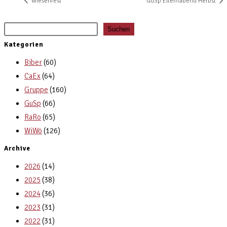
Wiesenfest
GuSp Elternabend Herbst
Suchen
Kategorien
Biber
(60)
CaEx
(64)
Gruppe
(160)
GuSp
(66)
RaRo
(65)
WiWö
(126)
Archive
2026
(14)
2025
(38)
2024
(36)
2023
(31)
2022
(31)