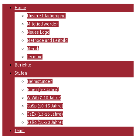
Home
Unsere Pfadigruppe
Mitglied werden
Neues Logo
Methode und Leitbild
Merch
Termine
Berichte
Stufen
Heimstunden
Biber (5-7 Jahre)
WiWö (7-10 Jahre)
GuSp (10-13 Jahre)
CaEx (13-16 Jahre)
RaRo (16-20 Jahre)
Team