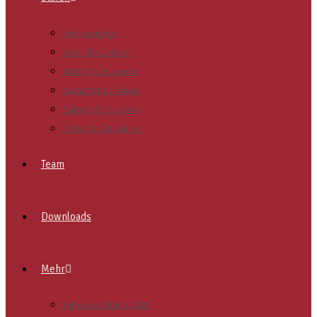
Heimstunden
Biber (5-7 Jahre)
WiWö (7-10 Jahre)
GuSp (10-13 Jahre)
CaEx (13-16 Jahre)
RaRo (16-20 Jahre)
Team
Downloads
Mehr
Jahresrückblick 2025