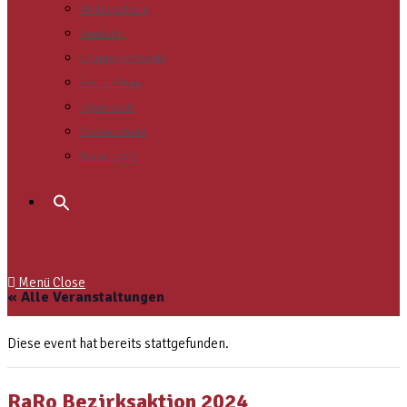
Bildergalerie
Kontakt
Gruppenchronik
Scout-Shop
Impressum
Datenschutz
Team Login
Search
for:
Menü
Close
« Alle Veranstaltungen
Diese event hat bereits stattgefunden.
RaRo Bezirksaktion 2024