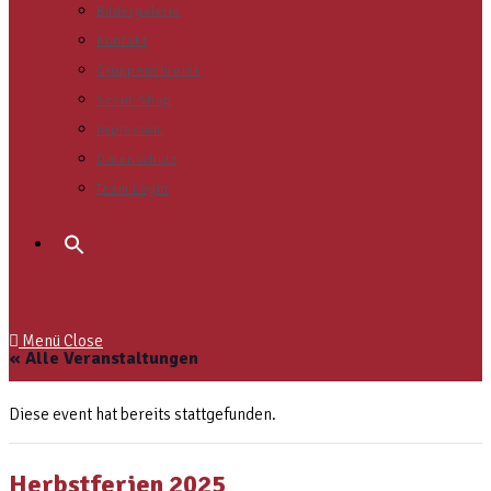
Bildergalerie
Kontakt
Gruppenchronik
Scout-Shop
Impressum
Datenschutz
Team Login
Search
for:
Menü
Close
« Alle Veranstaltungen
Diese event hat bereits stattgefunden.
Herbstferien 2025