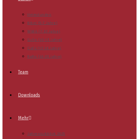
Heimstunden
Biber (5-7 Jahre)
WiWö (7-10 Jahre)
GuSp (10-13 Jahre)
CaEx (13-16 Jahre)
RaRo (16-20 Jahre)
Team
Downloads
Mehr
Jahresrückblick 2025