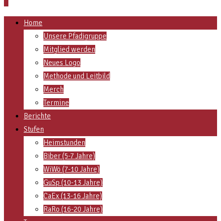
Home
Unsere Pfadigruppe
Mitglied werden
Neues Logo
Methode und Leitbild
Merch
Termine
Berichte
Stufen
Heimstunden
Biber (5-7 Jahre)
WiWö (7-10 Jahre)
GuSp (10-13 Jahre)
CaEx (13-16 Jahre)
RaRo (16-20 Jahre)