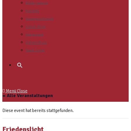
Bildergalerie
Kontakt
Gruppenchronik
Scout-Shop
Impressum
Datenschutz
Team Login
Search
for:
Menü
Close
« Alle Veranstaltungen
Diese event hat bereits stattgefunden.
Friedenslicht