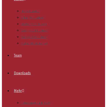
Heimstunden
Biber (5-7 Jahre)
WiWö (7-10 Jahre)
GuSp (10-13 Jahre)
CaEx (13-16 Jahre)
RaRo (16-20 Jahre)
Team
Downloads
Mehr
Jahresrückblick 2025