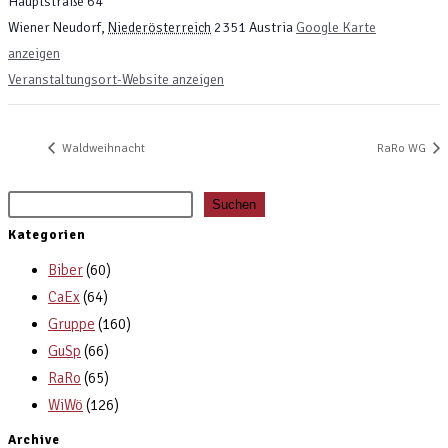
Hauptstraße 64
Wiener Neudorf
,
Niederösterreich
2351
Austria
Google Karte
anzeigen
Veranstaltungsort-Website anzeigen
Waldweihnacht
RaRo WG
Suchen
Kategorien
Biber
(60)
CaEx
(64)
Gruppe
(160)
GuSp
(66)
RaRo
(65)
WiWö
(126)
Archive