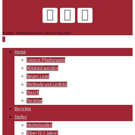
© 2026 - Pfadfinder*innen Wiener Neudorf
Home
Unsere Pfadigruppe
Mitglied werden
Neues Logo
Methode und Leitbild
Merch
Termine
Berichte
Stufen
Heimstunden
Biber (5-7 Jahre)