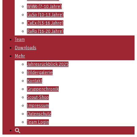
WiWö (7-10 Jahre)
GuSp (10-13 Jahre)
CaEx (13-16 Jahre)
RaRo (16-20 Jahre)
Team
Downloads
Mehr
Jahresrückblick 2025
Bildergalerie
Kontakt
Gruppenchronik
Scout-Shop
Impressum
Datenschutz
Team Login
Search
for: