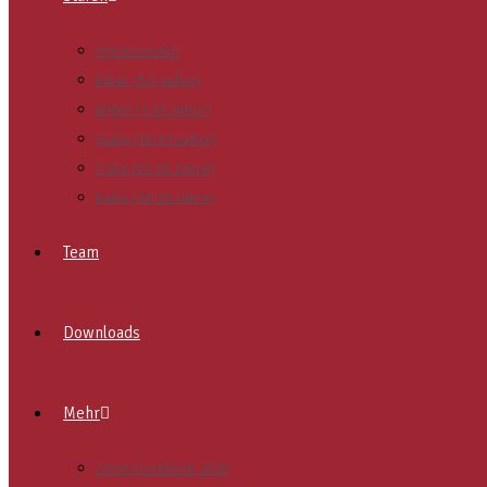
Heimstunden
Biber (5-7 Jahre)
WiWö (7-10 Jahre)
GuSp (10-13 Jahre)
CaEx (13-16 Jahre)
RaRo (16-20 Jahre)
Team
Downloads
Mehr
Jahresrückblick 2025