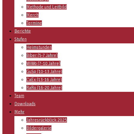
Methode und Leitbild
Merch
Termine
Berichte
Stufen
Heimstunden
Biber (5-7 Jahre)
WiWö (7-10 Jahre)
GuSp (10-13 Jahre)
CaEx (13-16 Jahre)
RaRo (16-20 Jahre)
Team
Downloads
Mehr
Jahresrückblick 2025
Bildergalerie