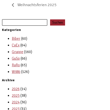
Weihnachtsferien 2025
Suchen
Kategorien
Biber
(60)
CaEx
(64)
Gruppe
(160)
GuSp
(66)
RaRo
(65)
WiWö
(126)
Archive
2026
(14)
2025
(38)
2024
(36)
2023
(31)