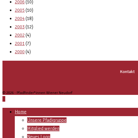
2006
(10)
2005
(10)
2004
(18)
2003
(12)
2002
(4)
2001
(7)
2000
(4)
Kontakt
© 2026 - Pfadfinder*innen Wiener Neudorf
Home
Unsere Pfadigruppe
Mitglied werden
Neues Logo