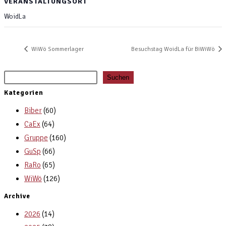
VERANSTALTUNGSORT
WoidLa
WiWö Sommerlager
Besuchstag WoidLa für BiWiWö
Suchen
Kategorien
Biber
(60)
CaEx
(64)
Gruppe
(160)
GuSp
(66)
RaRo
(65)
WiWö
(126)
Archive
2026
(14)