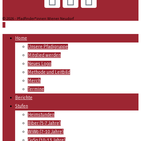
© 2026 - Pfadfinder*innen Wiener Neudorf
Home
Unsere Pfadigruppe
Mitglied werden
Neues Logo
Methode und Leitbild
Merch
Termine
Berichte
Stufen
Heimstunden
Biber (5-7 Jahre)
WiWö (7-10 Jahre)
GuSp (10-13 Jahre)