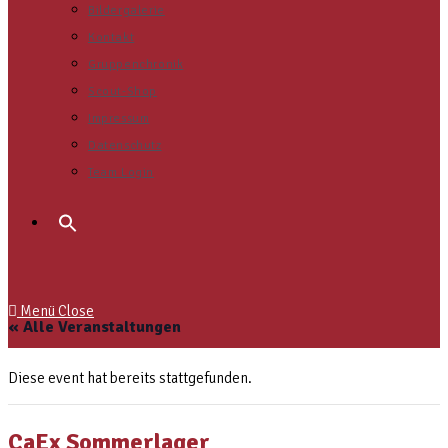
Bildergalerie
Kontakt
Gruppenchronik
Scout-Shop
Impressum
Datenschutz
Team Login
Search
for:
Menü
Close
« Alle Veranstaltungen
Diese event hat bereits stattgefunden.
CaEx Sommerlager