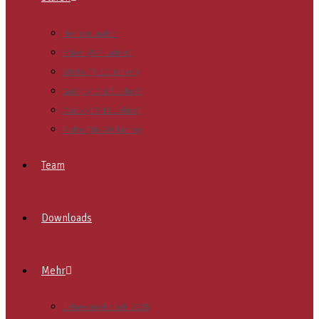
Heimstunden
Biber (5-7 Jahre)
WiWö (7-10 Jahre)
GuSp (10-13 Jahre)
CaEx (13-16 Jahre)
RaRo (16-20 Jahre)
Team
Downloads
Mehr
Jahresrückblick 2025