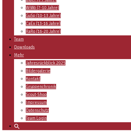
WiWö (7-10 Jahre)
GuSp (10-13 Jahre)
CaEx (13-16 Jahre)
RaRo (16-20 Jahre)
Team
Downloads
Mehr
Jahresrückblick 2025
Bildergalerie
Kontakt
Gruppenchronik
Scout-Shop
Impressum
Datenschutz
Team Login