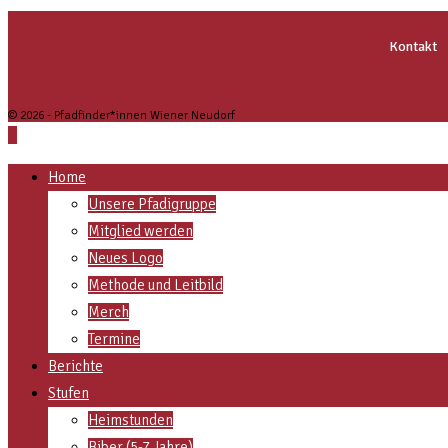
Kontakt
© 2026 - Pfadfinder*innen Wiener Neudorf
Home
Unsere Pfadigruppe
Mitglied werden
Neues Logo
Methode und Leitbild
Merch
Termine
Berichte
Stufen
Heimstunden
Biber (5-7 Jahre)