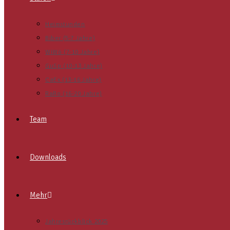
Heimstunden
Biber (5-7 Jahre)
WiWö (7-10 Jahre)
GuSp (10-13 Jahre)
CaEx (13-16 Jahre)
RaRo (16-20 Jahre)
Team
Downloads
Mehr
Jahresrückblick 2025