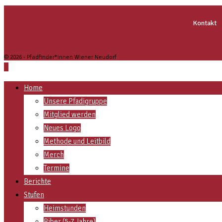
Kontakt
© 2026 - Pfadfinder*innen Wiener Neudorf
Home
Unsere Pfadigruppe
Mitglied werden
Neues Logo
Methode und Leitbild
Merch
Termine
Berichte
Stufen
Heimstunden
Biber (5-7 Jahre)