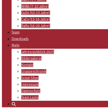
WiWö (7-10 Jahre)
GuSp (10-13 Jahre)
CaEx (13-16 Jahre)
RaRo (16-20 Jahre)
Team
Downloads
Mehr
Jahresrückblick 2025
Bildergalerie
Kontakt
Gruppenchronik
Scout-Shop
Impressum
Datenschutz
Team Login