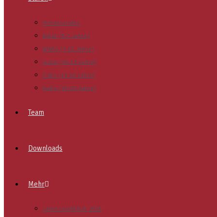
Heimstunden
Biber (5-7 Jahre)
WiWö (7-10 Jahre)
GuSp (10-13 Jahre)
CaEx (13-16 Jahre)
RaRo (16-20 Jahre)
Team
Downloads
Mehr
Jahresrückblick 2025