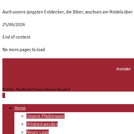
Auch unsere jüngsten Entdecker, die Biber, wuchsen am Mödela über s
25/06/2026
End of content
No more pages to load
Kontakt
© 2026 - Pfadfinder*innen Wiener Neudorf
Home
Unsere Pfadigruppe
Mitglied werden
Neues Logo