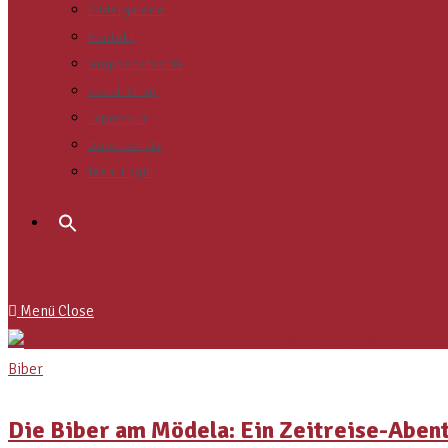
Bildergalerie
Kontakt
Gruppenchronik
Scout-Shop
Impressum
Datenschutz
Team Login
Menü
Close
Biber
Die Biber am Mödela: Ein Zeitreise-Aben