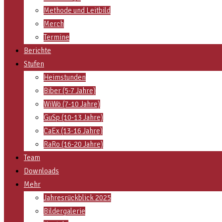
Methode und Leitbild
Merch
Termine
Berichte
Stufen
Heimstunden
Biber (5-7 Jahre)
WiWö (7-10 Jahre)
GuSp (10-13 Jahre)
CaEx (13-16 Jahre)
RaRo (16-20 Jahre)
Team
Downloads
Mehr
Jahresrückblick 2025
Bildergalerie