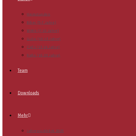
Heimstunden
Biber (5-7 Jahre)
WiWö (7-10 Jahre)
GuSp (10-13 Jahre)
CaEx (13-16 Jahre)
RaRo (16-20 Jahre)
Team
Downloads
Mehr
Jahresrückblick 2025