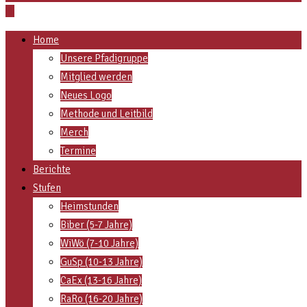
Home
Unsere Pfadigruppe
Mitglied werden
Neues Logo
Methode und Leitbild
Merch
Termine
Berichte
Stufen
Heimstunden
Biber (5-7 Jahre)
WiWö (7-10 Jahre)
GuSp (10-13 Jahre)
CaEx (13-16 Jahre)
RaRo (16-20 Jahre)