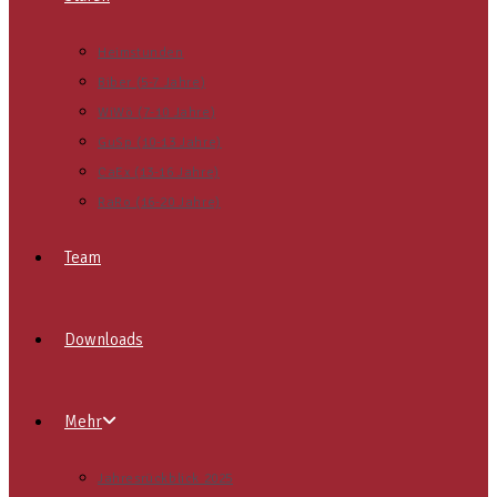
Heimstunden
Biber (5-7 Jahre)
WiWö (7-10 Jahre)
GuSp (10-13 Jahre)
CaEx (13-16 Jahre)
RaRo (16-20 Jahre)
Team
Downloads
Mehr
Jahresrückblick 2025