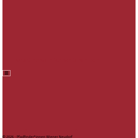
Kontakt
Impressum
Datenschutz
Team Login
Hamburger Toggle Menu
Instagram
Envelope
Facebook
© 2026 - Pfadfinder*innen Wiener Neudorf