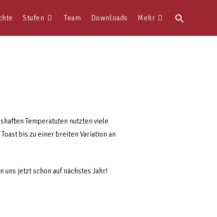
Search
chte
Stufen
Team
Downloads
Mehr
for:
gshaften Temperatuten nutzten viele
ast bis zu einer breiten Variation an
 uns jetzt schon auf nächstes Jahr!