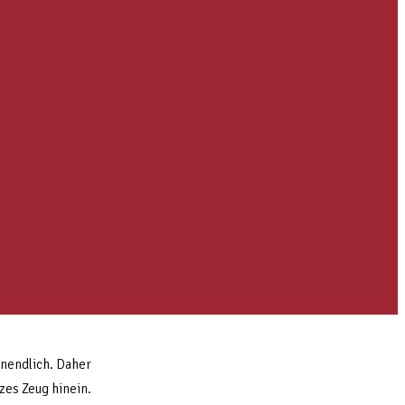
S
f
unendlich. Daher
es Zeug hinein.