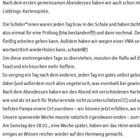
Nach dem ersten gemeinsamen Abendessen haben wir auch schon mit 
Lieblings-Kartenspiele.
Die Schüler*innen waren jeden Tag brav in der Schule und haben tüchti
also einmal für eine Prüfung (btw bestanden🥹) und dann nochmal. Der
fleißig arbeiten gehen kann. Außdem haben wir wegen einer VWA sehr
wortwörtlich wiederholen kann, schade🫣)
Um diese anstrengenden Tage zu überstehen, mussten die RaRo auf die
Toast und ein bisschen mehr Koffein.
So verging ein Tag nach dem anderen, jeden Tag ein gutes selbst geko
dabei (und außerdem noch alles vegetarisch, was eventuell bei gewis
Nach dem Abendessen haben wir den Abend mit verschiedenen Karten
wie und als ist auch für Maturierende nicht zu unterschätzen😵‍💫) un
tiefsten Pampa einem Ort zuordnen – wir können jetzt erfühlen, wo in
Unsere spannende Woche musste natürlich irgendwann enden – zum Glü
Am Samstag den 18.01., eine Woche später, haben wir das Heim wiede
einiges an Wissen reicher wieder auf den Heimweg gemacht.