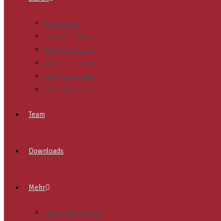
Heimstunden
Biber (5-7 Jahre)
WiWö (7-10 Jahre)
GuSp (10-13 Jahre)
CaEx (13-16 Jahre)
RaRo (16-20 Jahre)
Team
Downloads
Mehr
Jahresrückblick 2025