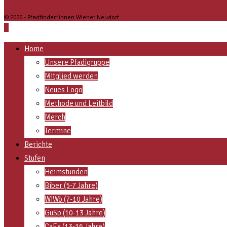
© 2026 - Pfadfinder*innen Wiener Neudorf
Home
Unsere Pfadigruppe
Mitglied werden
Neues Logo
Methode und Leitbild
Merch
Termine
Berichte
Stufen
Heimstunden
Biber (5-7 Jahre)
WiWö (7-10 Jahre)
GuSp (10-13 Jahre)
CaEx (13-16 Jahre)