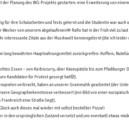
der Planung des WG-Projekts gestarten: eine Erweiterung von einem
g für ihre Schularbeiten und Tests gelernt und die Studentin war auch of
 Wecker von unserem abgelaufenen🦠 RaRo hat in der Früh viel zu laut 
 interessante Zitate aus der Musikwelt kennengelernt (die ich leider
 lang bewährten Hauptnahrungsmittel zurückgreifen: Koffein, Nutella-
chtes Essen – von Kürbiscurry, über Käsespätzle bis zum Pfadiburger D
sen Kandidaten für Protest gesorgt hat🤠).
spielen verbracht, haben an unserer Grammatik gearbeitet (der Unte
d unsere Geographiekenntnisse verbessert (ein Bild von einer europäisc
 Frankreich eine Straße liegt).
ck auch dieses mal wieder mit selbst bestellter Pizza!!
r in den ursprünglichen Zustand versetzt und uns eventuell etwas müd