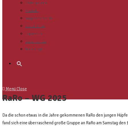
Bildergalerie
Kontakt
Gruppenchronik
Scout-Shop
Impressum
Datenschutz
Team Login
Menü
Close
RaRo – WG 2025
Da die schon etwas in die Jahre gekommenen RaRo den jungen Hüpfern
fand sich eine überraschend große Gruppe an RaRo am Samstag den 