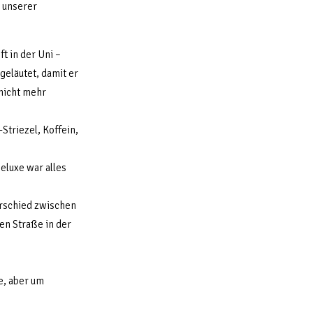
 unserer
t in der Uni –
geläutet, damit er
 nicht mehr
Striezel, Koffein,
eluxe war alles
rschied zwischen
hen Straße in der
e, aber um