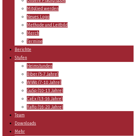
Unsere Pfadigruppe
Mitglied werden
Neues Logo
Methode und Leitbild
Merch
Termine
Berichte
Stufen
Heimstunden
Biber (5-7 Jahre)
WiWö (7-10 Jahre)
GuSp (10-13 Jahre)
CaEx (13-16 Jahre)
RaRo (16-20 Jahre)
Team
Downloads
Mehr