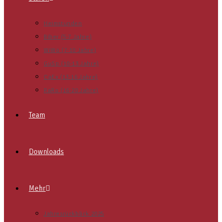
Heimstunden
Biber (5-7 Jahre)
WiWö (7-10 Jahre)
GuSp (10-13 Jahre)
CaEx (13-16 Jahre)
RaRo (16-20 Jahre)
Team
Downloads
Mehr
Jahresrückblick 2025