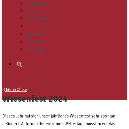
Bildergalerie
Kontakt
Gruppenchronik
Scout-Shop
Impressum
Datenschutz
Team Login
Search
for:
Menü
Close
Wiesenfest 2024
Dieses Jahr hat sich unser jährliches Wiesenfest sehr spontan
geändert. Aufgrund der extremen Wetterlage mussten wir das