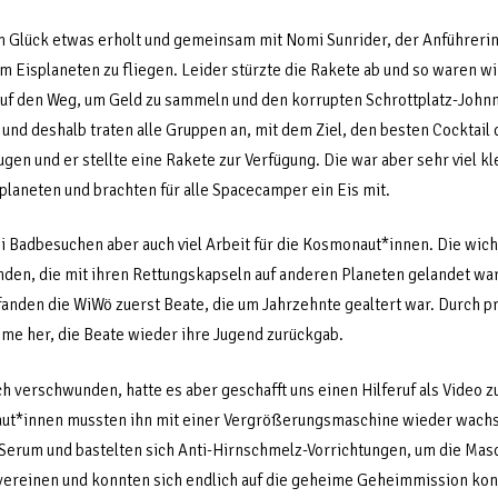
um Glück etwas erholt und gemeinsam mit Nomi Sunrider, der Anführeri
Eisplaneten zu fliegen. Leider stürzte die Rakete ab und so waren wi
uf den Weg, um Geld zu sammeln und den korrupten Schrottplatz-Johnny 
und deshalb traten alle Gruppen an, mit dem Ziel, den besten Cocktail
en und er stellte eine Rakete zur Verfügung. Die war aber sehr viel kl
planeten und brachten für alle Spacecamper ein Eis mit.
 Badbesuchen aber auch viel Arbeit für die Kosmonaut*innen. Die wicht
nden, die mit ihren Rettungskapseln auf anderen Planeten gelandet wa
 fanden die WiWö zuerst Beate, die um Jahrzehnte gealtert war. Durch p
Creme her, die Beate wieder ihre Jugend zurückgab.
verschwunden, hatte es aber geschafft uns einen Hilferuf als Video z
t*innen mussten ihn mit einer Vergrößerungsmaschine wieder wachse
rum und bastelten sich Anti-Hirnschmelz-Vorrichtungen, um die Masch
u vereinen und konnten sich endlich auf die geheime Geheimmission kon