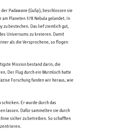
n der Padawane (GuSp), beschlossen sie
r am Planeten 378 Nebula gelandet. In
zu bestechen. Das lief ziemlich gut,
 des Universums zu kreieren. Damit
einer als die Versprochene, so flogen
igste Mission bestand darin, die
ren. Der Flug durch ein Wurmloch hatte
räzise Forschung fanden wir heraus, wie
u schicken. Er wurde durch das
n lassen. Dafür sammelten sie durch
ine sicher zu betreiben. So schafften
zentrieren.