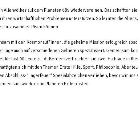
en Alienvölker auf dem Planeten 689 wiedervereinen. Das schafften sie,
ihren wirtschaftlichen Problemen unterstützen. So lernten die Aliens, 
e nur zusammen lösen können.
nsam mit den Kosmonaut*innen, die geheime Mission erfolgreich absc
er Tage auch auf verschiedenen Gebieten spezialisiert. Gemeinsam koc
et für fast 90 Leute zu. Außerdem verbrachten sie zwei Halbtage in Kle
chäftigten sich mit den Themen Erste Hilfe, Sport, Philosophie, Aben
nen Abschluss-“Lagerfeuer“ Spezialabzeichen verliehen, bevor wir un
 gemeinsam wieder zum Planeten Erde reisten.