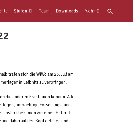
Search
chte
Stufen
Team
Downloads
Mehr
for:
22
alb trafen sich die WiWö am 23. Juli am
erlager in Leibnitz zu verbringen.
ten die anderen Fraktionen kennen. Alle
eflogen, um wichtige Forschungs- und
enabsturz bekamen wir einen Hilferuf.
 und dabei auf den Kopf gefallen und