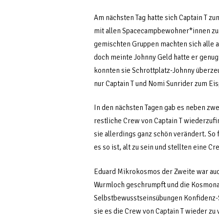
Am nächsten Tag hatte sich Captain T z
mit allen Spacecampbewohner*innen zum 
gemischten Gruppen machten sich alle a
doch meinte Johnny Geld hatte er genug 
konnten sie Schrottplatz-Johnny überzeug
nur Captain T und Nomi Sunrider zum Eis
In den nächsten Tagen gab es neben zwei
restliche Crew von Captain T wiederzufi
sie allerdings ganz schön verändert. So
es so ist, alt zu sein und stellten eine 
Eduard Mikrokosmos der Zweite war auch 
Wurmloch geschrumpft und die Kosmonau
Selbstbewusstseinsübungen Konfidenz-Se
sie es die Crew von Captain T wieder z