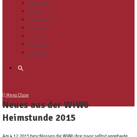
Bildergalerie
Kontakt
Gruppenchronik
Scout-Shop
Impressum
Datenschutz
Team Login
Search
for:
Menü
Close
Neues aus der WiWö
Heimstunde 2015
Am 4.12.2015 beschlossen die WiWö ihre zuvor selbst angebaute