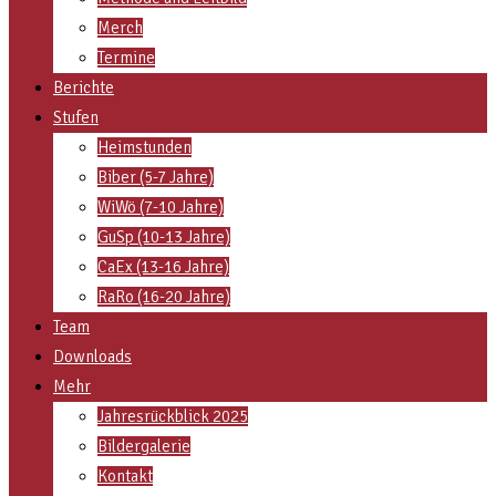
Merch
Termine
Berichte
Stufen
Heimstunden
Biber (5-7 Jahre)
WiWö (7-10 Jahre)
GuSp (10-13 Jahre)
CaEx (13-16 Jahre)
RaRo (16-20 Jahre)
Team
Downloads
Mehr
Jahresrückblick 2025
Bildergalerie
Kontakt