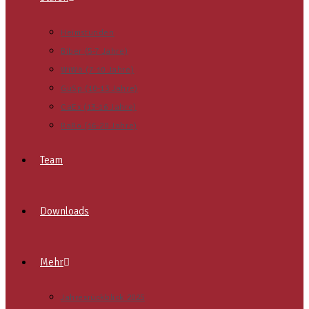
Heimstunden
Biber (5-7 Jahre)
WiWö (7-10 Jahre)
GuSp (10-13 Jahre)
CaEx (13-16 Jahre)
RaRo (16-20 Jahre)
Team
Downloads
Mehr
Jahresrückblick 2025