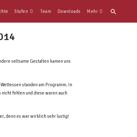
Search
chte
Stufen
Team
Downloads
Mehr
for:
014
 andere seltsame Gestalten kamen uns
r-Wettessen standen am Programm. In
n nicht fehlen und diese waren auch
er, denn es war wirklich sehr lustig!