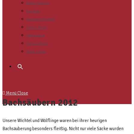
Bildergalerie
Kontakt
Gruppenchronik
Scout-Shop
Impressum
Datenschutz
Team Login
Search
for:
Menü
Close
Bachsäubern 2012
Unsere Wichtel und Wölflinge waren bei ihrer heurigen
Bachsäuberung besonders fleißig. Nicht nur viele Säcke wurden