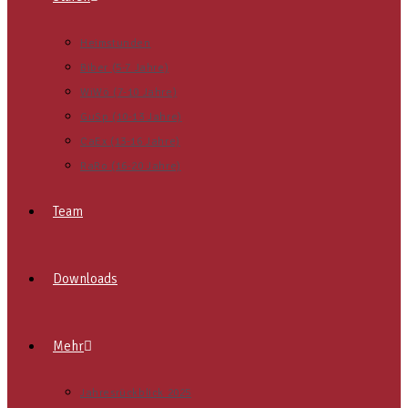
Heimstunden
Biber (5-7 Jahre)
WiWö (7-10 Jahre)
GuSp (10-13 Jahre)
CaEx (13-16 Jahre)
RaRo (16-20 Jahre)
Team
Downloads
Mehr
Jahresrückblick 2025