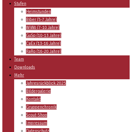
Stufen
Heimstunden
Biber (5-7 Jahre)
WiWö (7-10 Jahre)
GuSp (10-13 Jahre)
CaEx (13-16 Jahre)
RaRo (16-20 Jahre)
Team
Downloads
Mehr
Jahresrückblick 2025
Bildergalerie
Kontakt
Gruppenchronik
Scout-Shop
Impressum
Datenschutz