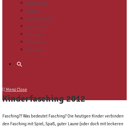
Bildergalerie
Kontakt
Gruppenchronik
Scout-Shop
Impressum
Datenschutz
Team Login
Search
for:
Menü
Close
Kinderfasching 2012
Fasching?? Was bedeutet Fasching? Die heutigen Kinder verbinden
den Fasching mit Spiel, Spaß, guter Laune (oder doch mit leckeren