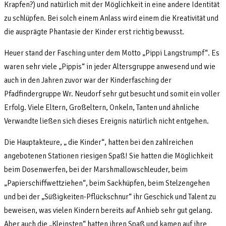
Krapfen?) und natürlich mit der Möglichkeit in eine andere Identität
zu schlüpfen. Bei solch einem Anlass wird einem die Kreativität und
die ausprägte Phantasie der Kinder erst richtig bewusst.
Heuer stand der Fasching unter dem Motto „Pippi Langstrumpf“. Es
waren sehr viele „Pippis“ in jeder Altersgruppe anwesend und wie
auch in den Jahren zuvor war der Kinderfasching der
Pfadfindergruppe Wr. Neudorf sehr gut besucht und somit ein voller
Erfolg. Viele Eltern, Großeltern, Onkeln, Tanten und ähnliche
Verwandte ließen sich dieses Ereignis natürlich nicht entgehen.
Die Hauptakteure, „ die Kinder“, hatten bei den zahlreichen
angebotenen Stationen riesigen Spaß! Sie hatten die Möglichkeit
beim Dosenwerfen, bei der Marshmallowschleuder, beim
„Papierschiffwettziehen“, beim Sackhüpfen, beim Stelzengehen
und bei der „Süßigkeiten-Pflückschnur“ ihr Geschick und Talent zu
beweisen, was vielen Kindern bereits auf Anhieb sehr gut gelang.
Aber auch die „Kleinsten“ hatten ihren Spaß und kamen auf ihre