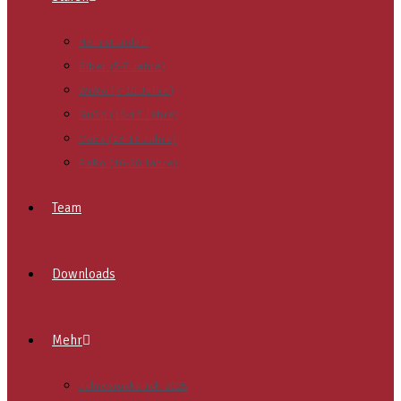
Heimstunden
Biber (5-7 Jahre)
WiWö (7-10 Jahre)
GuSp (10-13 Jahre)
CaEx (13-16 Jahre)
RaRo (16-20 Jahre)
Team
Downloads
Mehr
Jahresrückblick 2025