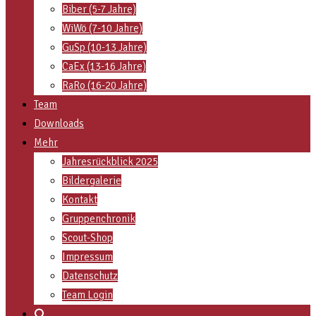
Biber (5-7 Jahre)
WiWö (7-10 Jahre)
GuSp (10-13 Jahre)
CaEx (13-16 Jahre)
RaRo (16-20 Jahre)
Team
Downloads
Mehr
Jahresrückblick 2025
Bildergalerie
Kontakt
Gruppenchronik
Scout-Shop
Impressum
Datenschutz
Team Login
Search