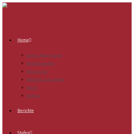
Home
Unsere Pfadigruppe
Mitglied werden
Neues Logo
Methode und Leitbild
Merch
Termine
Berichte
Stufen