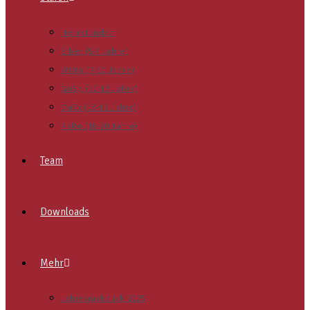
Heimstunden
Biber (5-7 Jahre)
WiWö (7-10 Jahre)
GuSp (10-13 Jahre)
CaEx (13-16 Jahre)
RaRo (16-20 Jahre)
Team
Downloads
Mehr
Jahresrückblick 2025