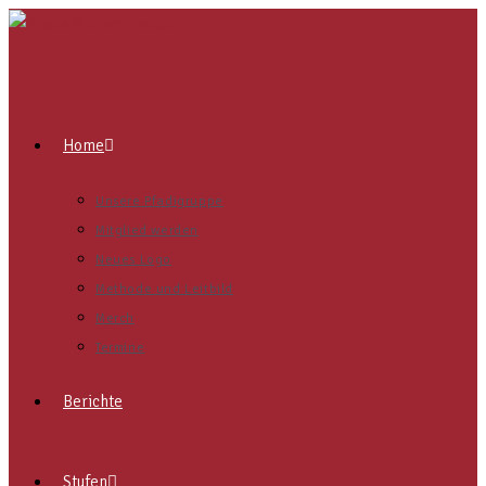
Home
Unsere Pfadigruppe
Mitglied werden
Neues Logo
Methode und Leitbild
Merch
Termine
Berichte
Stufen