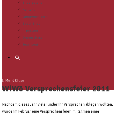
Bildergalerie
Kontakt
Gruppenchronik
Scout-Shop
Impressum
Datenschutz
Team Login
Search
for:
Menü
Close
WiWö Versprechensfeier 2011
Nachdem dieses Jahr viele Kinder ihr Versprechen ablegen wollten,
wurde im Februar eine Versprechensfeier im Rahmen einer