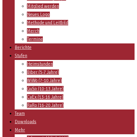
Mitglied werden
Neues Logo
Methode und Leitbild
Merch
Termine
Berichte
Stufen
Heimstunden
Biber (5-7 Jahre)
WiWö (7-10 Jahre)
GuSp (10-13 Jahre)
CaEx (13-16 Jahre)
RaRo (16-20 Jahre)
Team
Downloads
Mehr