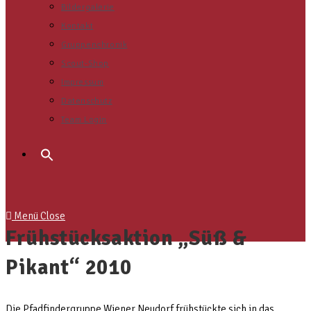
Bildergalerie
Kontakt
Gruppenchronik
Scout-Shop
Impressum
Datenschutz
Team Login
Search
for:
Menü
Close
Frühstücksaktion „Süß &
Pikant“ 2010
Die Pfadfindergruppe Wiener Neudorf frühstückte sich in das