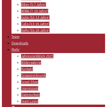
Biber (5-7 Jahre)
WiWö (7-10 Jahre)
GuSp (10-13 Jahre)
CaEx (13-16 Jahre)
RaRo (16-20 Jahre)
Team
Downloads
Mehr
Jahresrückblick 2025
Bildergalerie
Kontakt
Gruppenchronik
Scout-Shop
Impressum
Datenschutz
Team Login