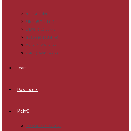
Heimstunden
Biber (5-7 Jahre)
WiWö (7-10 Jahre)
GuSp (10-13 Jahre)
CaEx (13-16 Jahre)
RaRo (16-20 Jahre)
Team
Downloads
Mehr
Jahresrückblick 2025