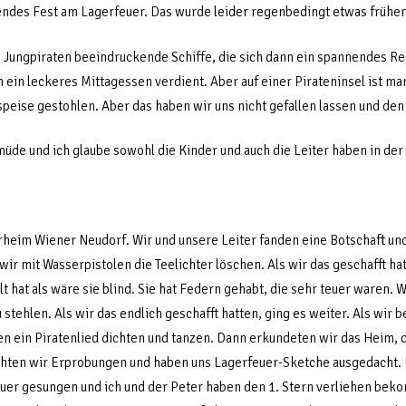
endes Fest am Lagerfeuer. Das wurde leider regenbedingt etwas früher
e Jungpiraten beeindruckende Schiffe, die sich dann ein spannendes R
ch ein leckeres Mittagessen verdient. Aber auf einer Pirateninsel ist m
eise gestohlen. Aber das haben wir uns nicht gefallen lassen und den
müde und ich glaube sowohl die Kinder und auch die Leiter haben in der
heim Wiener Neudorf. Wir und unsere Leiter fanden eine Botschaft und 
 wir mit Wasserpistolen die Teelichter löschen. Als wir das geschafft h
lt hat als wäre sie blind. Sie hat Federn gehabt, die sehr teuer waren. 
tehlen. Als wir das endlich geschafft hatten, ging es weiter. Als wir 
en ein Piratenlied dichten und tanzen. Dann erkundeten wir das Heim, d
hten wir Erprobungen und haben uns Lagerfeuer-Sketche ausgedacht.
euer gesungen und ich und der Peter haben den 1. Stern verliehen be