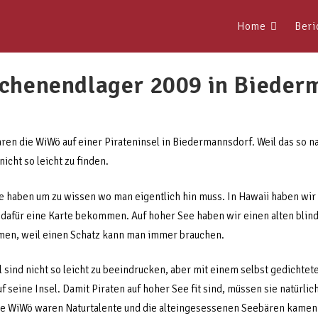
Home
Beri
henendlager 2009 in Bieder
n die WiWö auf einer Pirateninsel in Biedermannsdorf. Weil das so nah 
icht so leicht zu finden.
te haben um zu wissen wo man eigentlich hin muss. In Hawaii haben wir
n dafür eine Karte bekommen. Auf hoher See haben wir einen alten blin
men, weil einen Schatz kann man immer brauchen.
l sind nicht so leicht zu beeindrucken, aber mit einem selbst gedichtet
uf seine Insel. Damit Piraten auf hoher See fit sind, müssen sie natürli
re WiWö waren Naturtalente und die alteingesessenen Seebären kamen 