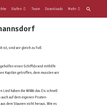
Search
chte
Stufen
Team
Downloads
Mehr
for:
mannsdorf
ist, sind wir gleich zu Fuß
 geholfen einen Schiffsbrand mithilfe
den Kapitän getroffen, dem mussten wir
en Lied haben die WiWö das Eis schnell
ch auch auf dem eigenen Piraten-
aus dem Staunen nicht heraus. Wie es