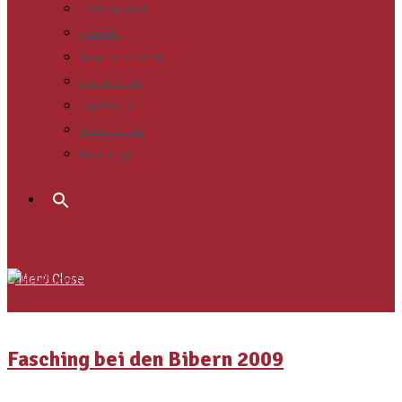
Bildergalerie
Kontakt
Gruppenchronik
Scout-Shop
Impressum
Datenschutz
Team Login
Search
for:
Menü
Close
Biber
Fasching bei den Bibern 2009