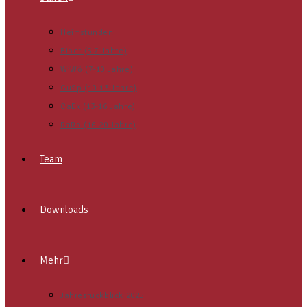
Heimstunden
Biber (5-7 Jahre)
WiWö (7-10 Jahre)
GuSp (10-13 Jahre)
CaEx (13-16 Jahre)
RaRo (16-20 Jahre)
Team
Downloads
Mehr
Jahresrückblick 2025