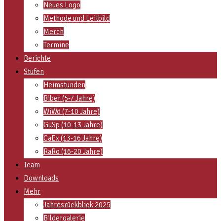
Neues Logo
Methode und Leitbild
Merch
Termine
Berichte
Stufen
Heimstunden
Biber (5-7 Jahre)
WiWö (7-10 Jahre)
GuSp (10-13 Jahre)
CaEx (13-16 Jahre)
RaRo (16-20 Jahre)
Team
Downloads
Mehr
Jahresrückblick 2025
Bildergalerie