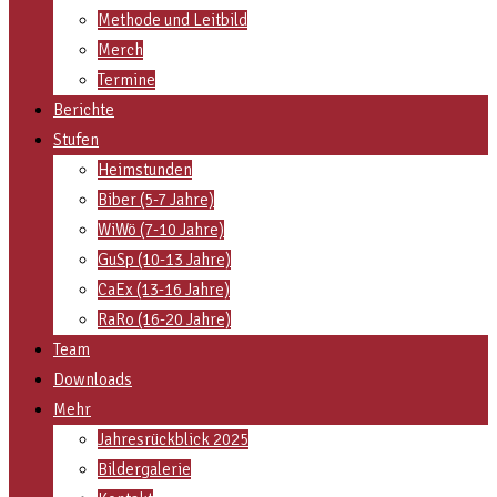
Methode und Leitbild
Merch
Termine
Berichte
Stufen
Heimstunden
Biber (5-7 Jahre)
WiWö (7-10 Jahre)
GuSp (10-13 Jahre)
CaEx (13-16 Jahre)
RaRo (16-20 Jahre)
Team
Downloads
Mehr
Jahresrückblick 2025
Bildergalerie