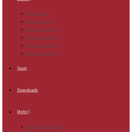
Heimstunden
Biber (5-7 Jahre)
WiWö (7-10 Jahre)
GuSp (10-13 Jahre)
CaEx (13-16 Jahre)
RaRo (16-20 Jahre)
Team
Downloads
Mehr
Jahresrückblick 2025