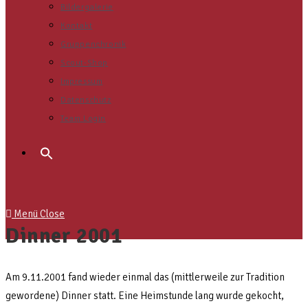
Bildergalerie
Kontakt
Gruppenchronik
Scout-Shop
Impressum
Datenschutz
Team Login
Search
for:
Menü
Close
Dinner 2001
Am 9.11.2001 fand wieder einmal das (mittlerweile zur Tradition
gewordene) Dinner statt. Eine Heimstunde lang wurde gekocht,